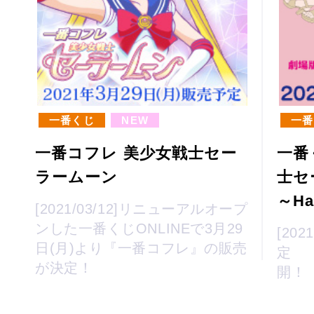
一番くじ
NEW
一番
一番コフレ 美少女戦士セー
一番
ラームーン
士セ
～Hap
[2021/03/12]リニューアルオープ
ンした一番くじONLINEで3月29
[202
日(月)より『一番コフレ』の販売
定 
が決定！
開！