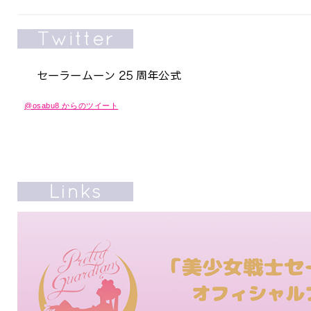
@osabu8 からのツイート