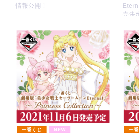
情報公開！
Ete
売決
一番くじ
NEW
一番