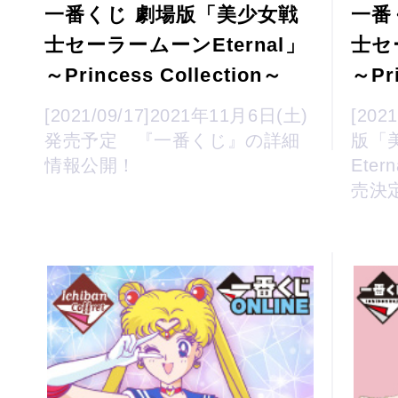
一番くじ 劇場版「美少女戦
一番
士セーラームーンEternal」
士セ
～Princess Collection～
～Pri
[2021/09/17]2021年11月6日(土)
[202
発売予定 『一番くじ』の詳細
版「
情報公開！
Ete
売決