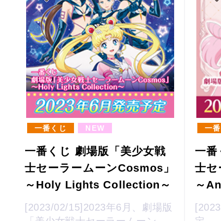
一番くじ
NEW
一番
一番くじ 劇場版「美少女戦
一番
士セーラームーンCosmos」
士セ
～Holy Lights Collection～
～Ant
[2023/02/15]2023年6月、劇場版
[202