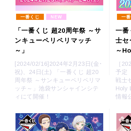
一番くじ
NEW
一番
「一番くじ 超20周年祭 ～サ
一番
ンキューペリペリマッチ
士セ
～」
～Hol
[2024/02/16]2024年2月23日(金･
［20
祝)、24日(土) 「一番くじ 超20
予定
周年祭 ～サンキューペリペリマ
戦士
ッチ～」池袋サンシャインシテ
Holy
ィにて開催！
情報