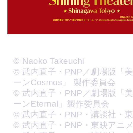
© Naoko Takeuchi
© 武内直子・PNP／劇場版「
ーンCosmos」 製作委員会
© 武内直子・PNP／劇場版「
ーンEternal」製作委員会
© 武内直子・PNP・講談社・
© 武内直子・PNP・東映アニ