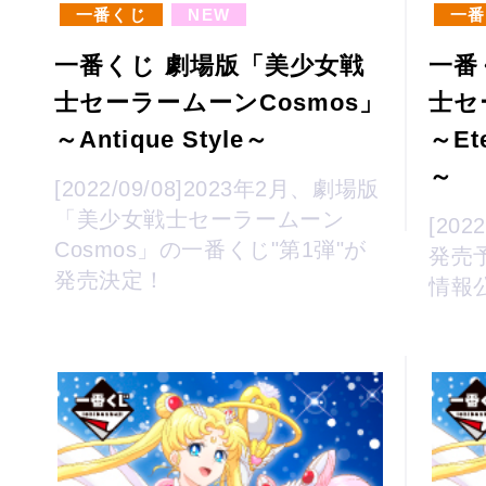
一番くじ
NEW
一番
一番くじ 劇場版「美少女戦
一番
士セーラームーンCosmos」
士セ
～Antique Style～
～Ete
～
[2022/09/08]2023年2月、劇場版
「美少女戦士セーラームーン
[202
Cosmos」の一番くじ"第1弾"が
発売
発売決定！
情報