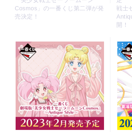
「美少女戦士セーラームーン
定 
Cosmos」の一番くじ第二弾が発
戦士
売決定！
Ant
開！