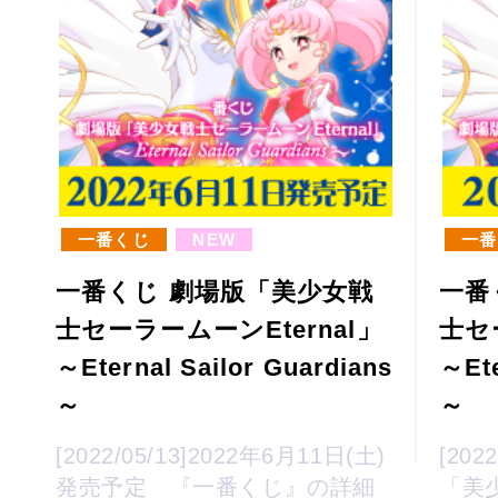
一番くじ
NEW
一番
一番くじ 劇場版「美少女戦
一番
士セーラームーンEternal」
士セ
～Eternal Sailor Guardians
～Ete
～
～
[2022/05/13]2022年6月11日(土)
[202
発売予定 『一番くじ』の詳細
「美