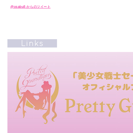
@osabu8 からのツイート