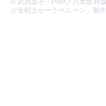
© 武内直子・PNP／乃木坂46
少女戦士セーラームーン」製作委