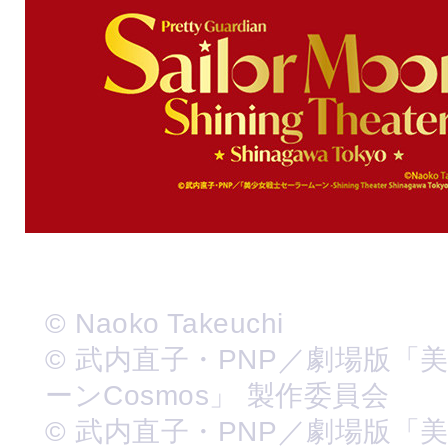
© Naoko Takeuchi
© 武内直子・PNP／劇場版「
ーンCosmos」 製作委員会
© 武内直子・PNP／劇場版「