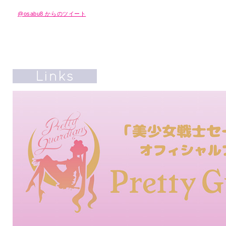
@osabu8 からのツイート