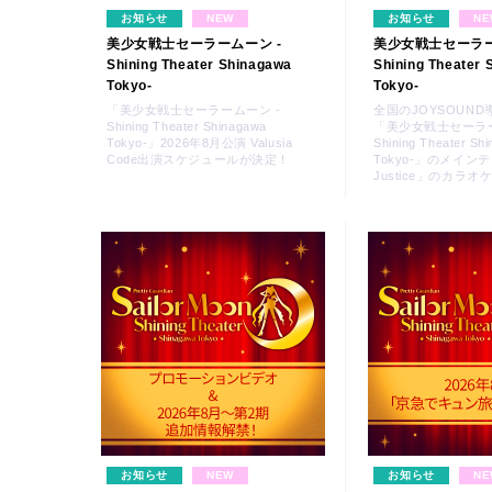
お知らせ
NEW
お知らせ
NE
美少女戦士セーラームーン -
美少女戦士セーラー
Shining Theater Shinagawa
Shining Theater
Tokyo-
Tokyo-
「美少女戦士セーラームーン -
全国のJOYSOUN
Shining Theater Shinagawa
「美少女戦士セーラー
Tokyo-」2026年8月公演 Valusia
Shining Theater Sh
Code出演スケジュールが決定！
Tokyo-」のメインテーマ
Justice」のカラ
MUSICAL
お知らせ
NEW
お知らせ
NE