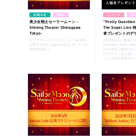
お知らせ
NEW
ニュース
NE
美少女戦士セーラームーン -
"Pretty Guardian
Shining Theater Shinagawa
The Super Liv
Tokyo-
者プレゼントのデ
ポップカルチャーイベント「@JAM
2026年8月に開催する"
EXPO 2026 supported by UP-T」出
Guardian Sailor Mo
演時間決定！
Live 特別上映会
のデザインを公開い
ットは好評発売中です
THE SUPER LIVE