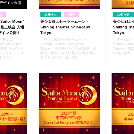
W
お知らせ
NEW
お知らせ
 Sailor Moon"
美少女戦士セーラームーン -
美少女戦士セ
e 特別上映会 入場
Shining Theater Shinagawa
Shining Th
ザイン公開！
Tokyo-
Tokyo-
Pretty
「美少女戦士セーラームーン -
「美少女戦士
on" The Super
Shining Theater Shinagawa
Shining Thea
の入場者プレゼント
Tokyo-」発売中グッズの他店舗・通
Tokyo-」
たします。 チケ
販での販売、および新たな旅行予約
詳細を発表！
ので...
サイトでの取り扱い決定！