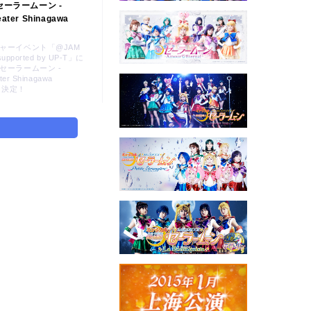
ーラームーン -
eater Shinagawa
ャーイベント「@JAM
supported by UP-T」に
セーラームーン -
ter Shinagawa
参加決定！