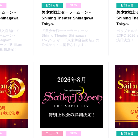
W
お知らせ
NEW
お知らせ
ムーン -
美少女戦士セーラームーン -
美少女戦士セ
 Shinagawa
Shining Theater Shinagawa
Shining Th
Tokyo-
Tokyo-
D導入店舗にて
「美少女戦士セーラームーン -
ポップカルチ
ムーン -
Shining Theater Shinagawa
EXPO 2026 
inagawa
Tokyo-」が、「東京舞台芸術祭」の
演日決定！
「Brilliant
公式サイトに掲載されます。
オケ配信決定！
W
ニュース
NEW
お知らせ