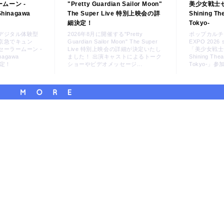
ムーン -
"Pretty Guardian Sailor Moon"
美少女戦士セ
 Shinagawa
The Super Live 特別上映会の詳
Shining Th
細決定！
Tokyo-
デジタル体験型
2026年8月に開催する"Pretty
ポップカルチ
京急でキュン
Guardian Sailor Moon" The Super
EXPO 2026 
ーラームーン -
Live 特別上映会の詳細が決定いたし
「美少女戦士
inagawa
ました！ 出演キャストによるトーク
Shining Thea
決定！
ショーやビデオメッセージ...
Tokyo-」
さらにコンテンツを読み込む