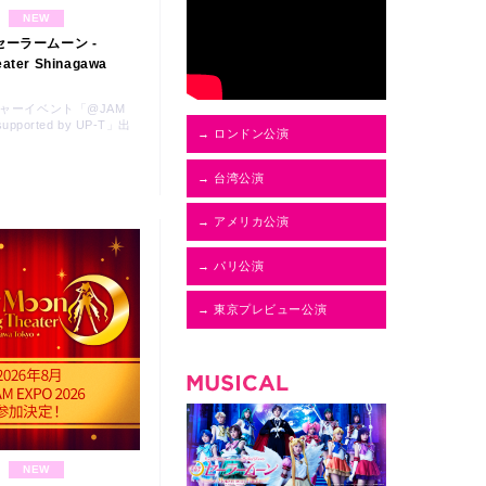
NEW
ーラームーン -
eater Shinagawa
ャーイベント「@JAM
supported by UP-T」出
→ ロンドン公演
→ 台湾公演
→ アメリカ公演
→ パリ公演
→ 東京プレビュー公演
NEW