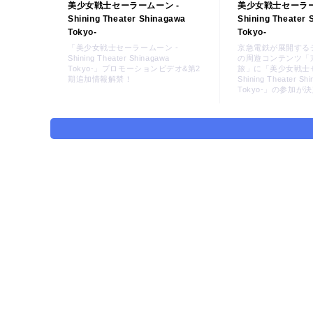
美少女戦士セーラームーン -
美少女戦士セーラー
Shining Theater Shinagawa
Shining Theater
Tokyo-
Tokyo-
「美少女戦士セーラームーン -
京急電鉄が展開する
Shining Theater Shinagawa
の周遊コンテンツ「
Tokyo-」プロモーションビデオ&第2
旅」に「美少女戦士セ
期追加情報解禁！
Shining Theater Sh
Tokyo-」の参加が