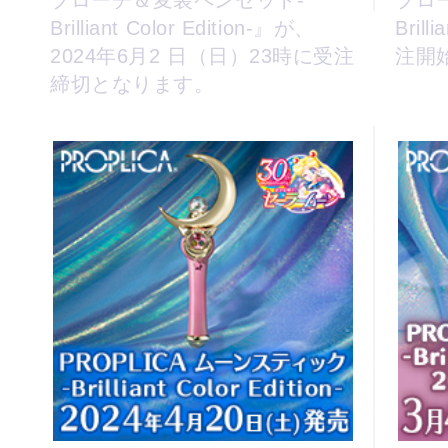
ブローチ＆変装ペンセット-
ブロ
Brilliant Color Edition-』が、
Brill
2024年6月2 日（日）23時に受注
注開
締切となります。