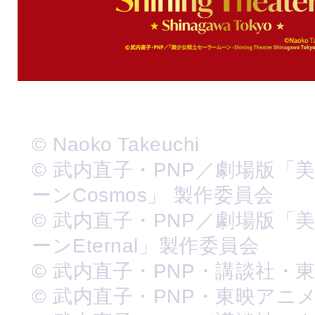
© Naoko Takeuchi
© 武内直子・PNP／劇場版「
ーンCosmos」 製作委員会
© 武内直子・PNP／劇場版「
ーンEternal」製作委員会
© 武内直子・PNP・講談社・
© 武内直子・PNP・東映アニ