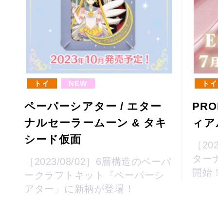
トイ
NEW
トイ
ペーパーシアター / エター
PR
ナルセーラームーン & タキ
ィア
シード仮面
［202
ター
［2023/08/02］6層構造のペーパ
開始
ークラフトキット『ペーパーシ
アター』に新柄が登場！