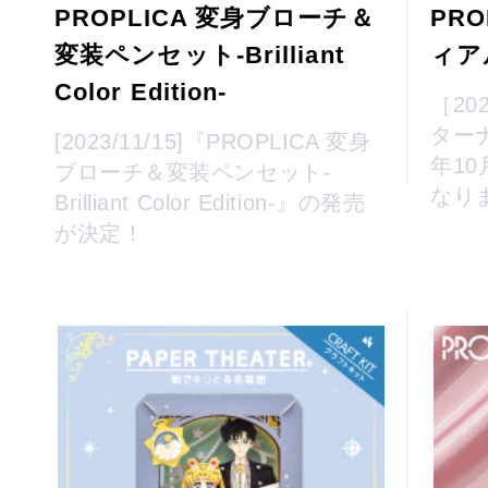
PROPLICA 変身ブローチ＆
PR
変装ペンセット-Brilliant
ィア
Color Edition-
［202
ター
[2023/11/15]『PROPLICA 変身
年10
ブローチ＆変装ペンセット-
なり
Brilliant Color Edition-』の発売
が決定！