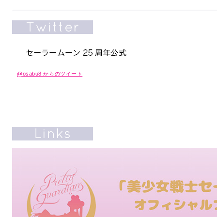
@osabu8 からのツイート