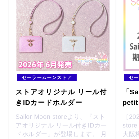
セーラームーンストア
セー
ストアオリジナル リール付
「Sai
きIDカードホルダー
peti
Sailor Moon storeより、『スト
［202
アオリジナル リール付きIDカー
stor
ドホルダー』が登場します。 月
大阪