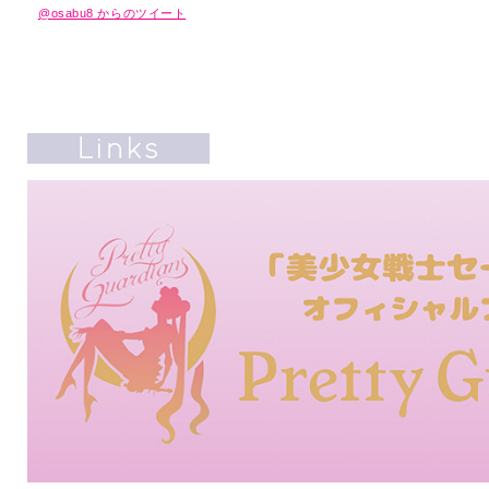
@osabu8 からのツイート