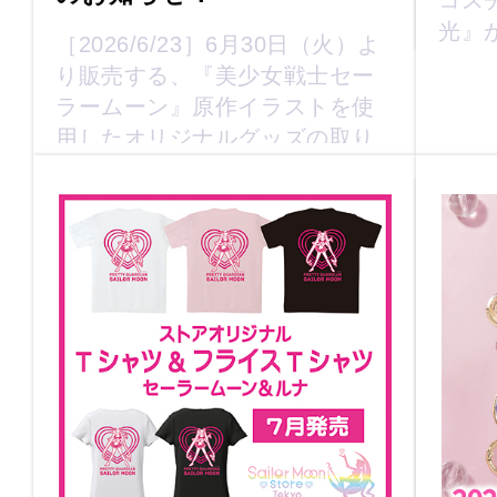
コス
光』
［2026/6/23］6月30日（火）よ
り販売する、『美少女戦士セー
ラームーン』原作イラストを使
用したオリジナルグッズの取り
扱い店舗を公開いたしました。