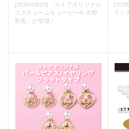
[2026/08/05]『ストアオリジナル
[20
コスチュームキューピー® 水野
ラン
亜美』が登場！