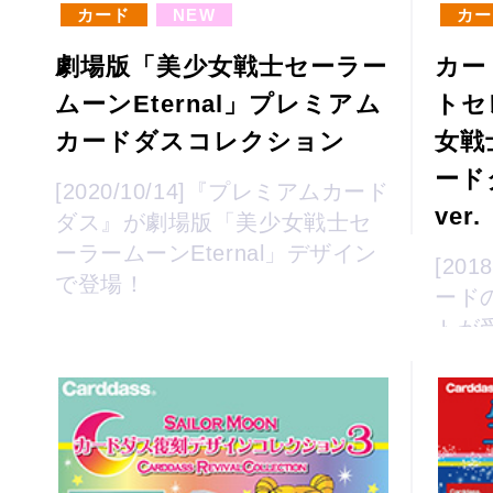
カード
NEW
カー
劇場版「美少女戦士セーラー
カー
ムーンEternal」プレミアム
トセ
カードダスコレクション
女戦
ード
[2020/10/14]『プレミアムカード
ver.
ダス』が劇場版「美少女戦士セ
ーラームーンEternal」デザイン
[20
で登場！
ード
トが