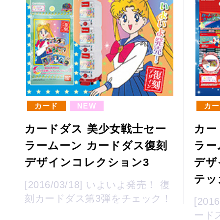
カード
NEW
カー
カードダス 美少女戦士セー
カー
ラームーン カードダス復刻
ラー
デザインコレクション3
デザ
テッ
[2016/03/18] いよいよ発売！ 復
刻カードダス第3弾をチェック！
[20
ード