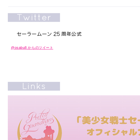
@osabu8 からのツイート