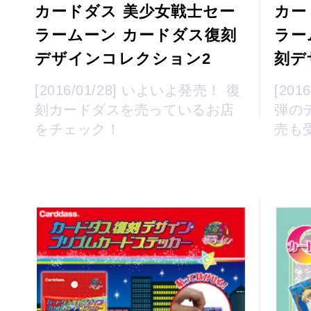
カードダス 美少女戦士セー
カー
ラームーン カードダス復刻
ラー
デザインコレクション2
刻デ
[2016/01/28] いよいよ発売！ 復
[20
刻カードダスを売っているお店
弾の
をチェック！
売も