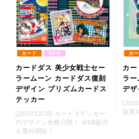
カード
NEW
カー
カードダス 美少女戦士セー
カー
ラームーン カードダス復刻
ラー
デザイン プリズムカードス
デザ
テッカー
[20
版第3
[2015/12/28] カードステッカー
のデザイン全種公開！ WEB販売
も受付開始！