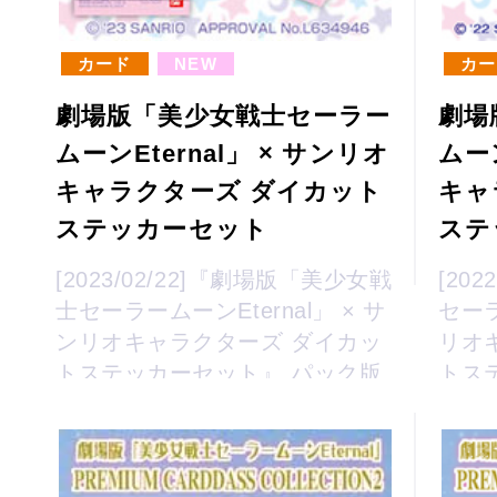
カード
NEW
カー
劇場版「美少女戦士セーラー
劇場
ムーンEternal」 × サンリオ
ムーン
キャラクターズ ダイカット
キャ
ステッカーセット
ステ
[2023/02/22]『劇場版「美少女戦
[20
士セーラームーンEternal」 × サ
セーラ
ンリオキャラクターズ ダイカッ
リオ
トステッカーセット』 パック版
トス
発売日変更のお知らせ