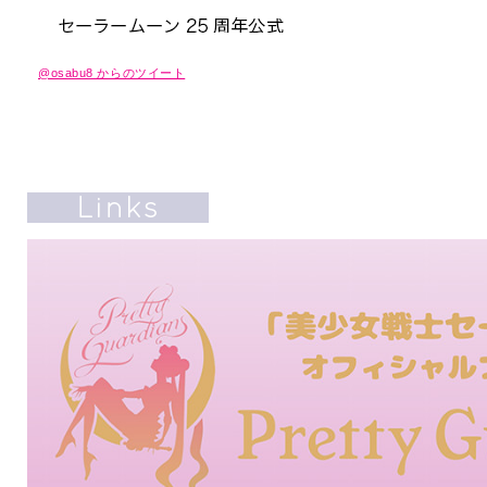
@osabu8 からのツイート