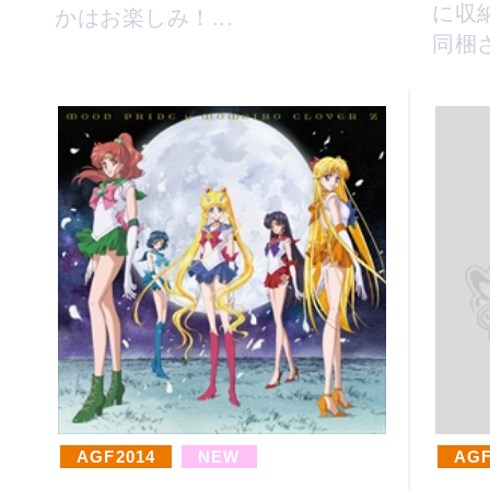
に収
かはお楽しみ！...
同梱
版 
入特典
AGF2014
NEW
AGF