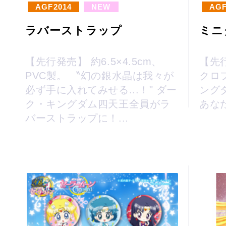
AGF2014
NEW
AGF
ラバーストラップ
ミニ
【先行発売】 約6.5×4.5cm、
【先行
PVC製。 〝幻の銀水晶は我々が
クロ
必ず手に入れてみせる...！" ダー
ング
ク・キングダム四天王全員がラ
あなた
バーストラップに！...