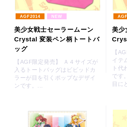
AGF2014
NEW
AGF
美少女戦士セーラームーン
美少
Crystal 変装ペン柄トートバ
Cr
ッグ
【A
イテ
【AGF限定発売】 Ａ４サイズが
ト代
入るトートバッグはビビッドカ
です
ラーが目を引くポップなデザイ
目にど
ンです。...