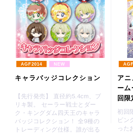
AGF2014
NEW
AGF
キャラバッジコレクション
アニ
ームー
【先行発売】 直径約5.4cm、ブ
回限
リキ製。 セーラー戦士とダー
初回限
ク・キングダム四天王のキャラ
ピン
バッジコレクション！ 全9種の
った
トレーディング仕様。誰が出る