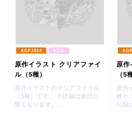
AGF2014
NEW
AGF
原作イラスト クリアファイ
原作
ル（5種）
（5
原作イラストのクリアファイル
原作
（5種）です。 ※詳細は後日公
種セ
開となります。...
公開と