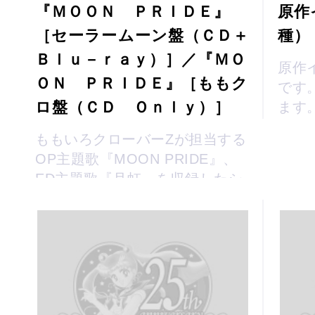
『ＭＯＯＮ ＰＲＩＤＥ』
原作
［セーラームーン盤（ＣＤ＋
種）
Ｂｌｕ－ｒａｙ）］／『ＭＯ
原作
ＯＮ ＰＲＩＤＥ』［ももク
です
ロ盤（ＣＤ Ｏｎｌｙ）］
ます。
ももいろクローバーZが担当する
OP主題歌『MOON PRIDE』、
ED主題歌『月虹』を収録したシ
ングル『MOON PRIDE』[セー
ラームーン盤]＆[ももクロ盤]で
す！...