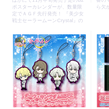
ほかにて11月中旬発売予定のB2
番の
ポスターカレンダーが、数量限
ら欠
定でＡＧＦ先行発売！ 『美少女
戦士セーラームーンCrystal』の
イラストを使用した、ファン必
携の一枚です！...