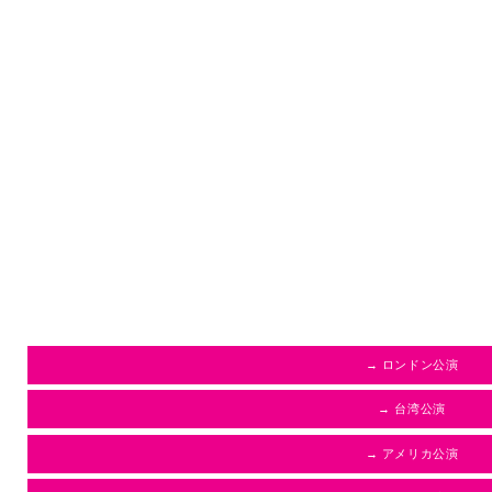
→ ロンドン公演
→ 台湾公演
→ アメリカ公演