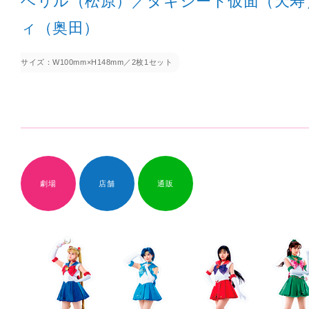
ベリル（松原）／タキシード仮面（天寿
ィ（奥田）
サイズ：W100mm×H148mm／2枚1セット