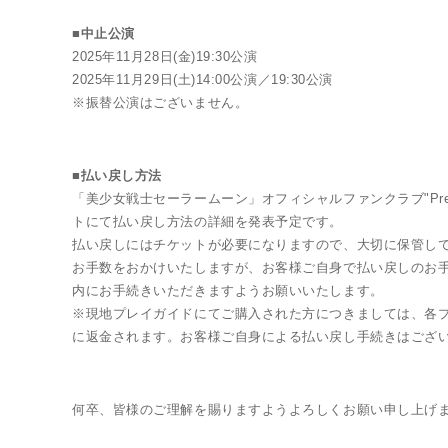
■中止公演
2025年11月28日(金)19:30公演
2025年11月29日(土)14:00公演／19:30公演
※振替公演はございません。
■払い戻し方法
「美少女戦士セーラームーン」オフィシャルファンクラブ"Pret
トにて払い戻し方法の詳細を発表予定です。
払い戻しにはチケットが必要になりますので、大切に保管し
お手数をおかけいたしますが、お客様ご自身で払い戻しのお
内にお手続きいただきますようお願いいたします。
※現地プレイガイドにてご購入された方につきましては、各プ
に返金されます。お客様ご自身による払い戻し手続きはござ
MUSICAL
何卒、皆様のご理解を賜りますようよろしくお願い申し上げ