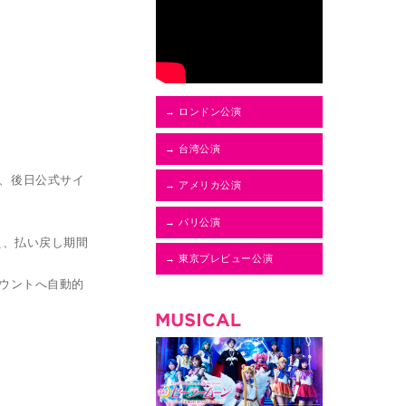
→ ロンドン公演
→ 台湾公演
は、後日公式サイ
→ アメリカ公演
→ パリ公演
え、払い戻し期間
→ 東京プレビュー公演
ウントへ自動的