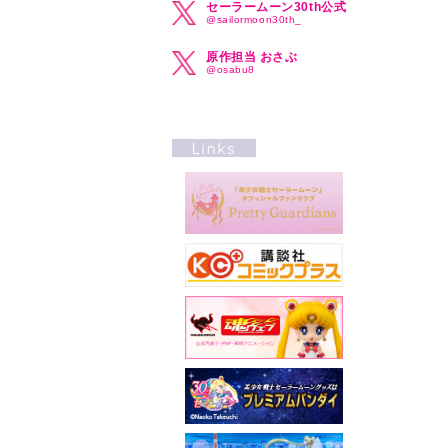
セーラームーン30th公式
@sailormoon30th_
原作担当 おさぶ
@osabu8