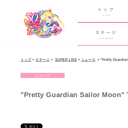
B
グッズ
GOODS
ORLD
90's アニメ
PAST ANIME
トップ
>
ステージ
>
SUPER LIVE
>
ニュース
>
"Pretty Guar
NOGIZAKA46 VER.
ニュース
"Pretty Guardian Sailor M