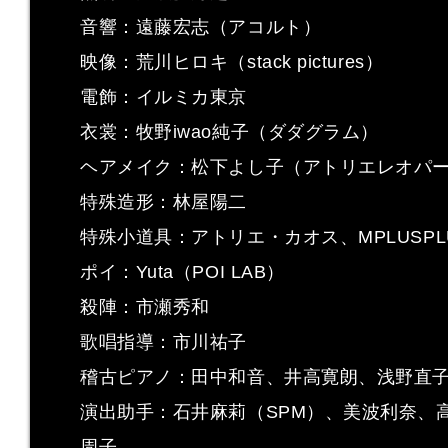
音響：遠藤宏志（アコルト）
映像：荒川ヒロキ（stack pictures）
電飾：イルミカ東京
衣裳：牧野iwao純子（ダダグラム）
ヘアメイク：松下よし子（アトリエレオパ
特殊造形：林屋陽二
特殊小道具：アトリエ・カオス、MPLUSPL
ポイ：Yuta（POI LAB）
殺陣：市瀬秀和
歌唱指導：市川祐子
稽古ピアノ：田中和音、井高寛朗、浅野直
演出助手：石井麻莉（SPM）、美波利奈、
周子