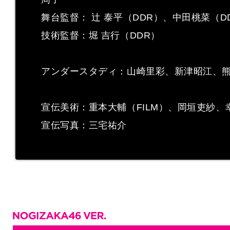
舞台監督： 辻 泰平（DDR）、中田桃菜（D
技術監督：堀 吉行（DDR）
アンダースタディ：山崎里彩、新津昭江、
宣伝美術：重本大輔（FILM）、岡垣吏紗、
宣伝写真：三宅祐介