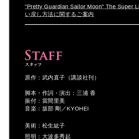
"Pretty Guardian Sailor Moon" The 
い戻し方法に関するご案内
原作：武内直子（講談社刊）
脚本・作詞・演出：三浦 香
振付：當間里美
音楽：坂部 剛／KYOHEI
美術：松生紘子
照明：大波多秀起