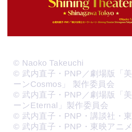
© Naoko Takeuchi
© 武内直子・PNP／劇場版「
ーンCosmos」 製作委員会
© 武内直子・PNP／劇場版「
ーンEternal」製作委員会
© 武内直子・PNP・講談社・
© 武内直子・PNP・東映アニ