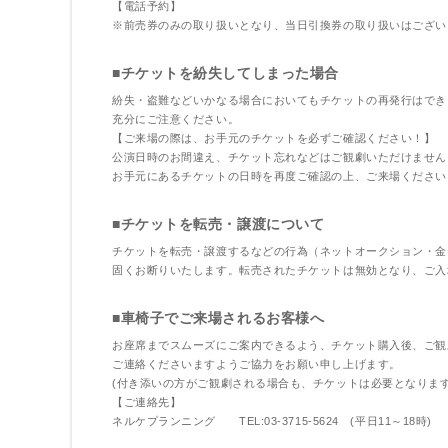
【電話予約】
※前売券のみの取り扱いとなり、当日引換券の取り扱いはござい
■チケットを紛失してしまった場合
紛失・盗難などいかなる場合においてもチケットの再発行はでき
充分にご注意ください。
【ご来場の際は、お手元のチケットを必ずご確認ください！】
公演日時のお間違え、チケット忘れなどはご観劇いただけません
お手元にあるチケットの日時を再度ご確認の上、ご来場ください
■チケットを転売・譲渡について
チケットを転売・譲渡するなどの行為（ネットオークション・金
固くお断りいたします。転売されたチケットは無効となり、ご入
■車椅子でご来場されるお客様へ
お座席までスムーズにご案内できるよう、チケット購入後、ご観
ご連絡くださいますようご協力をお願い申し上げます。
(付き添いの方がご観劇される場合も、チケットは必要となります
【ご連絡先】
ネルケプランニング TEL:03-3715-5624 (平日11～18時)