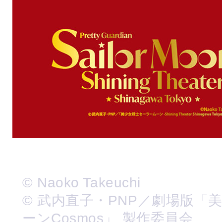
© Naoko Takeuchi
© 武内直子・PNP／劇場版「
ーンCosmos」 製作委員会