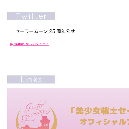
@osabu8 からのツイート