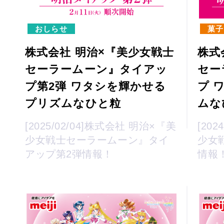
おしらせ
菓子
株式会社 明治×『美少女戦士
株式
セーラームーン』タイアッ
セー
プ第2弾 ワタシを輝かせる
プ 
プリズムなひと粒
ムな
[2025/02/04]株式会社 明治×『美
[20
少女戦士セーラームーン』タイ
少女
アップ第2弾情報！
情報