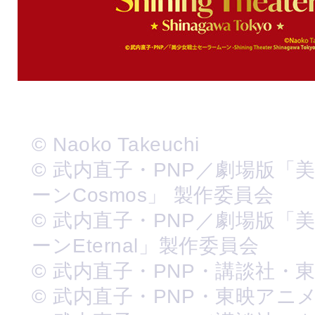
© Naoko Takeuchi
© 武内直子・PNP／劇場版「
ーンCosmos」 製作委員会
© 武内直子・PNP／劇場版「
ーンEternal」製作委員会
© 武内直子・PNP・講談社・
© 武内直子・PNP・東映アニ