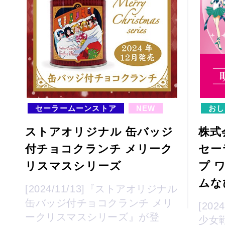
セーラームーンストア
NEW
おし
ストアオリジナル 缶バッジ
株式
付チョコクランチ メリーク
セー
リスマスシリーズ
プ 
ムな
[2024/11/13]『ストアオリジナル
缶バッジ付チョコクランチ メリ
[20
ークリスマスシリーズ』が登
少女