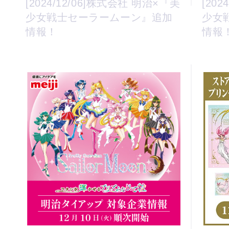
[2024/12/06]株式会社 明治×『美
[20
少女戦士セーラームーン』追加
少女
情報！
情報