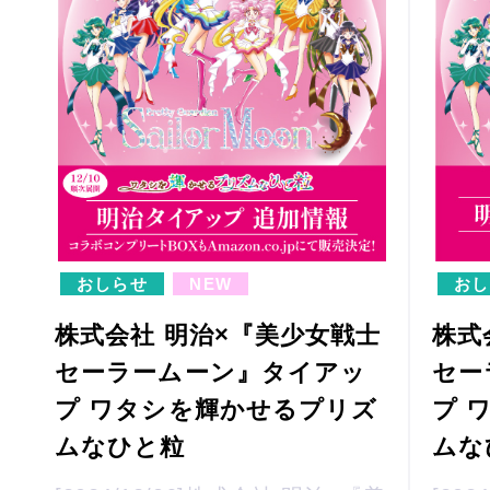
おしらせ
NEW
おし
株式会社 明治×『美少女戦士
株式
セーラームーン』タイアッ
セー
プ ワタシを輝かせるプリズ
プ 
ムなひと粒
ムな