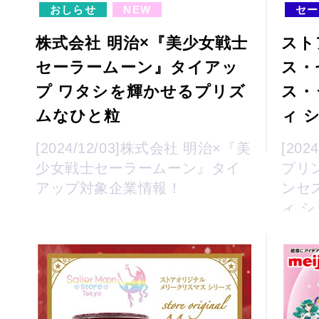
おしらせ
NEW
セー
株式会社 明治×『美少女戦士
スト
セーラームーン』タイアッ
ス・
プ ワタシを輝かせるプリズ
ス・
ムなひと粒
ィ 
[2024/12/03]株式会社 明治×『美
[20
少女戦士セーラームーン』タイ
プリ
アップ対象企業情報！
ンセ
ィ 