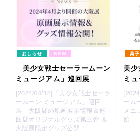
おしらせ
NEW
菓子
「美少女戦士セーラームーン
美少
ミュージアム」巡回展
ミュ
[2024/04/15]「美少女戦士セーラ
[20
ームーン ミュージアム」巡回
ーム
展 大阪展の原画展示情報＆巡
メニ
回展オリジナルグッズ第三弾 ＆
始
大阪展限定グッズ公開！