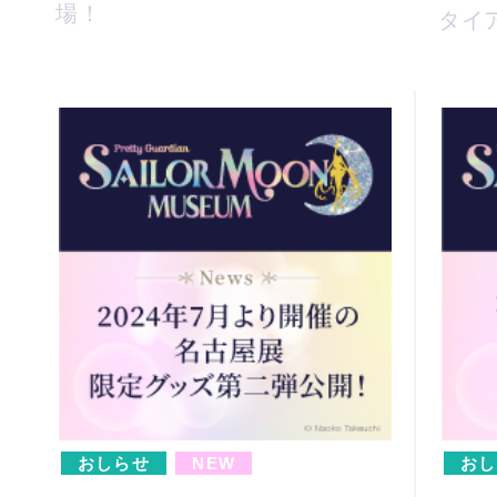
場！
タイ
おしらせ
NEW
おし