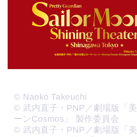
© Naoko Takeuchi
© 武内直子・PNP／劇場版「
ーンCosmos」 製作委員会
© 武内直子・PNP／劇場版「