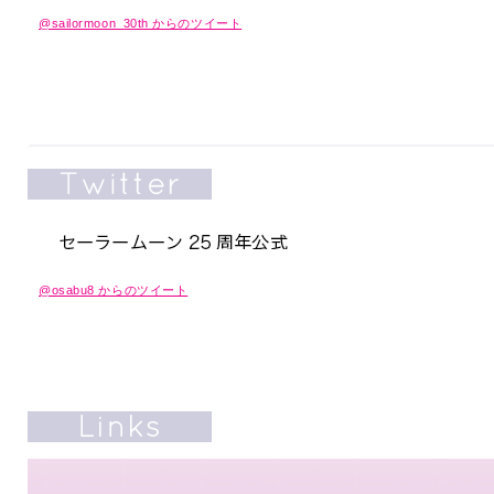
@sailormoon_30th からのツイート
@osabu8 からのツイート