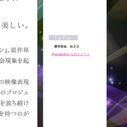
@osabu8 からのツイート