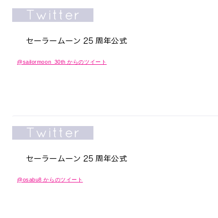
@sailormoon_30th からのツイート
@osabu8 からのツイート