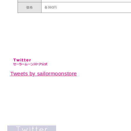
価格
各990円
Tweets by sailormoonstore