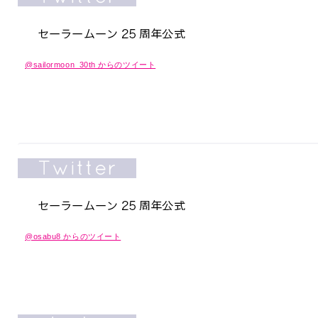
@sailormoon_30th からのツイート
@osabu8 からのツイート