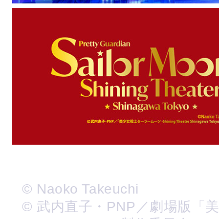
© Naoko Takeuchi
© 武内直子・PNP／劇場版「