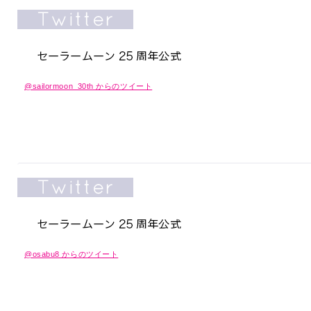
@sailormoon_30th からのツイート
@osabu8 からのツイート