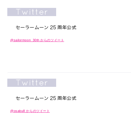
@sailormoon_30th からのツイート
@osabu8 からのツイート