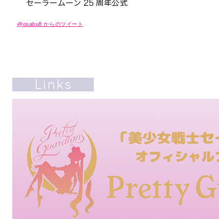
@osabu8 からのツイート