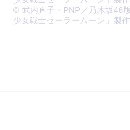
© 武内直子・PNP／乃木坂46
少女戦士セーラームーン」製作委