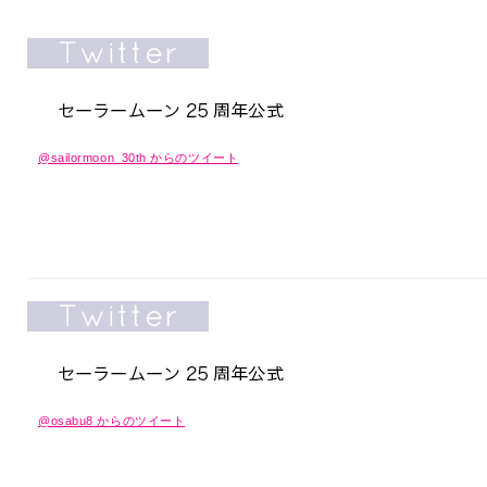
@sailormoon_30th からのツイート
@osabu8 からのツイート