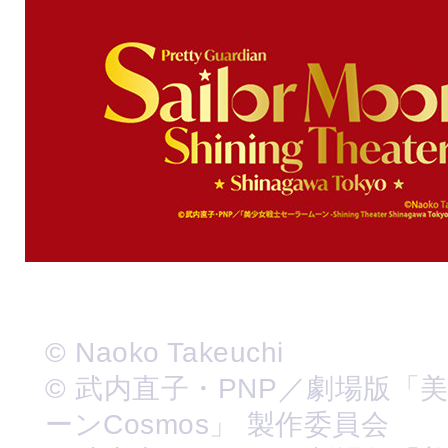
© Naoko Takeuchi
© 武内直子・PNP／劇場版「
ーンCosmos」 製作委員会