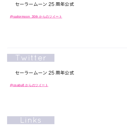
@sailormoon_30th からのツイート
@osabu8 からのツイート