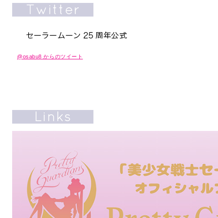
@osabu8 からのツイート