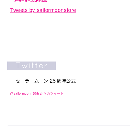
Tweets by sailormoonstore
@sailormoon_30th からのツイート