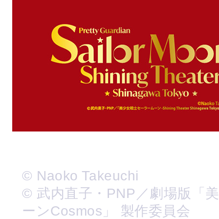
© Naoko Takeuchi
© 武内直子・PNP／劇場版「
ーンCosmos」 製作委員会