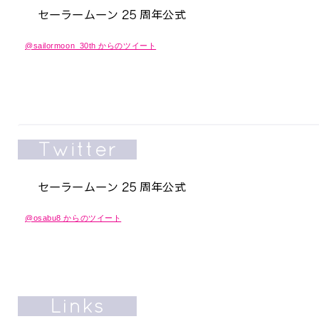
@sailormoon_30th からのツイート
@osabu8 からのツイート