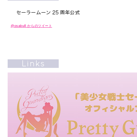
@osabu8 からのツイート