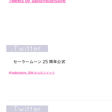
Tweets by sailormoonstore
@sailormoon_30th からのツイート