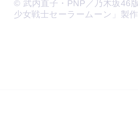
© 武内直子・PNP／乃木坂46
少女戦士セーラームーン」製作委