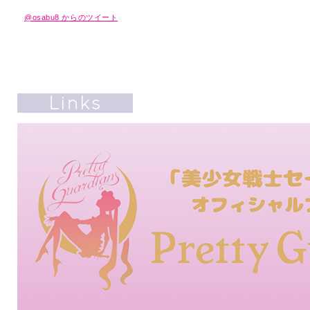
@osabu8 からのツイート