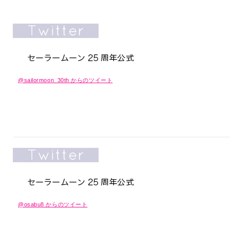
@sailormoon_30th からのツイート
@osabu8 からのツイート