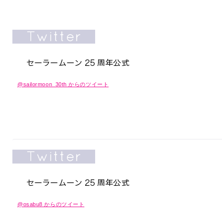
@sailormoon_30th からのツイート
@osabu8 からのツイート