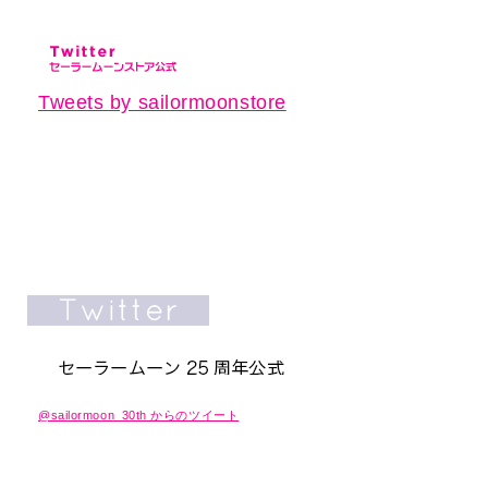
Tweets by sailormoonstore
@sailormoon_30th からのツイート