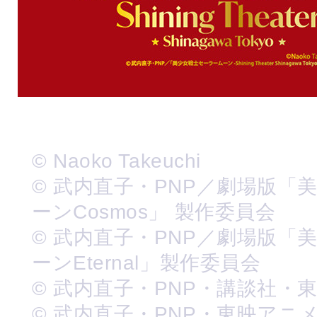
© Naoko Takeuchi
© 武内直子・PNP／劇場版「
ーンCosmos」 製作委員会
© 武内直子・PNP／劇場版「
ーンEternal」製作委員会
© 武内直子・PNP・講談社・
© 武内直子・PNP・東映アニ