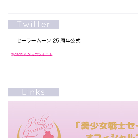
@osabu8 からのツイート