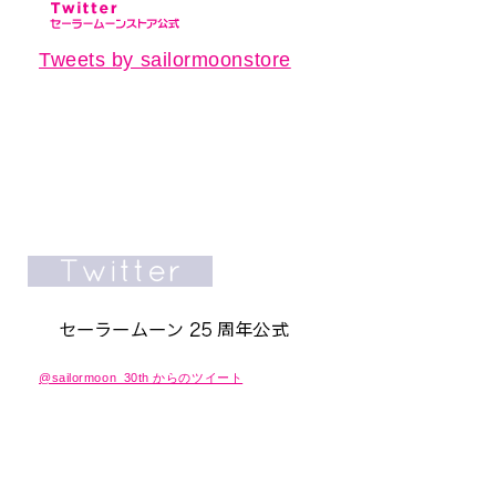
Tweets by sailormoonstore
@sailormoon_30th からのツイート