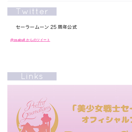
@osabu8 からのツイート