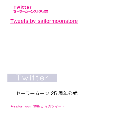
Tweets by sailormoonstore
@sailormoon_30th からのツイート