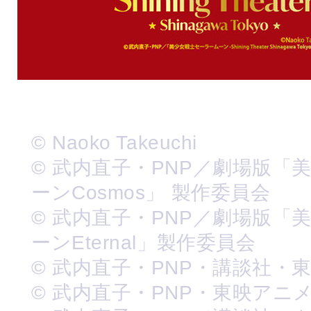
© Naoko Takeuchi
© 武内直子・PNP／劇場版「
ーンCosmos」 製作委員会
© 武内直子・PNP／劇場版「
ーンEternal」製作委員会
© 武内直子・PNP・講談社・
© 武内直子・PNP・東映アニ