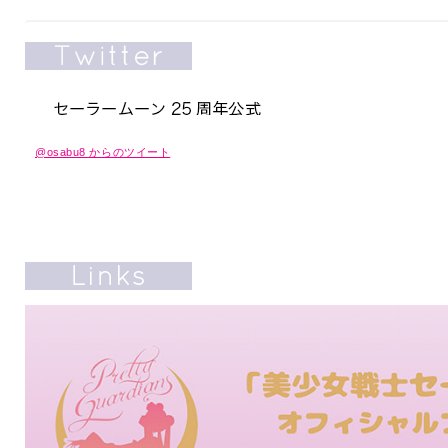
@osabu8 からのツイート