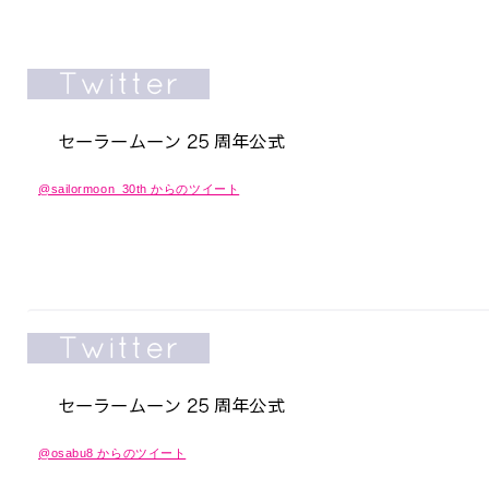
@sailormoon_30th からのツイート
@osabu8 からのツイート