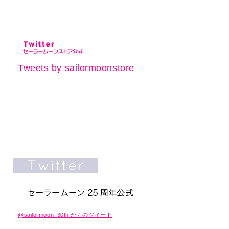
Tweets by sailormoonstore
@sailormoon_30th からのツイート