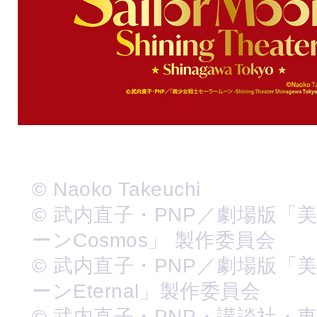
© Naoko Takeuchi
© 武内直子・PNP／劇場版「
ーンCosmos」 製作委員会
© 武内直子・PNP／劇場版「
ーンEternal」製作委員会
© 武内直子・PNP・講談社・