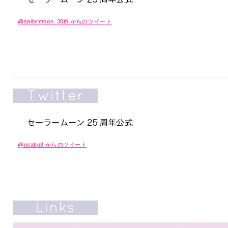
@sailormoon_30th からのツイート
@osabu8 からのツイート