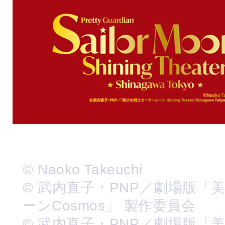
© Naoko Takeuchi
© 武内直子・PNP／劇場版「
ーンCosmos」 製作委員会
© 武内直子・PNP／劇場版「