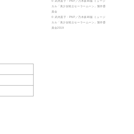
© 武内直子・PNP／乃木坂46版 ミュージ
カル「美少女戦士セーラームーン」製作委
員会
© 武内直子・PNP／乃木坂46版 ミュージ
カル「美少女戦士セーラームーン」製作委
員会2019