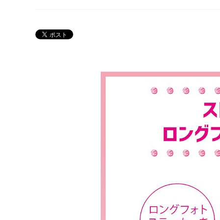
Twitter 30周年公式@sailormoon_30th