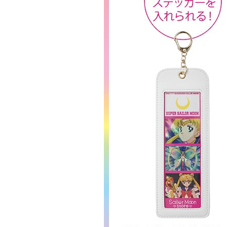
Twitter 原作担当：おさぶ@osabu8
LINK