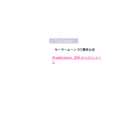
@sailormoon_30th からのツイー
ト