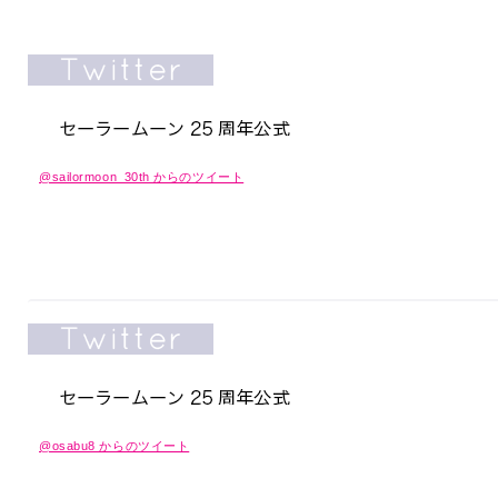
@sailormoon_30th からのツイート
@osabu8 からのツイート