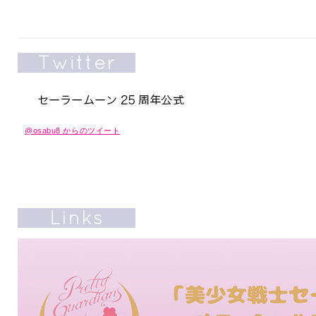
@osabu8 からのツイート