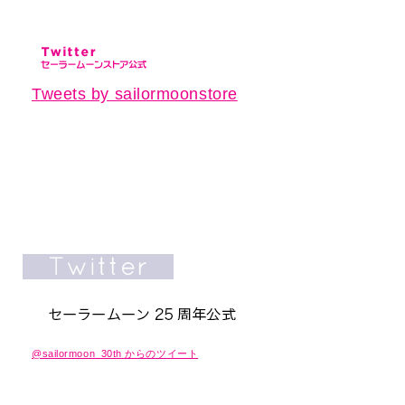
Tweets by sailormoonstore
@sailormoon_30th からのツイート