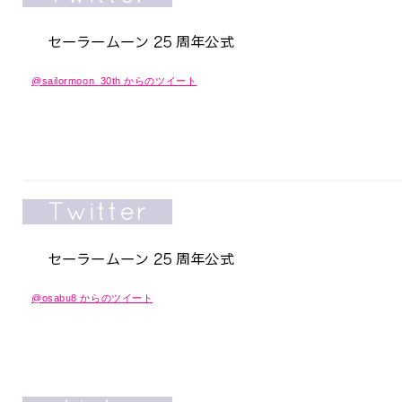
@sailormoon_30th からのツイート
@osabu8 からのツイート