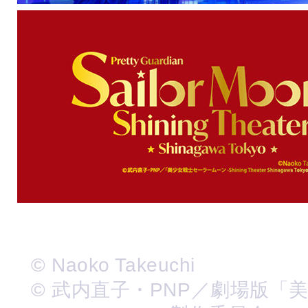
© Naoko Takeuchi
© 武内直子・PNP／劇場版「