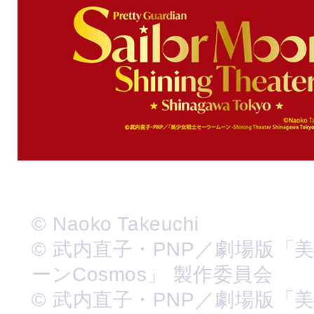
© Naoko Takeuchi
© 武内直子・PNP／劇場版「
ーンCosmos」 製作委員会
© 武内直子・PNP／劇場版「