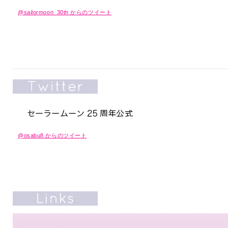
@sailormoon_30th からのツイート
@osabu8 からのツイート