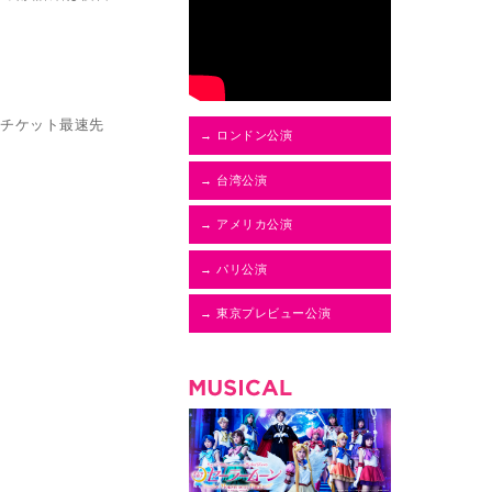
た、チケット最速先
→ ロンドン公演
→ 台湾公演
→ アメリカ公演
→ パリ公演
→ 東京プレビュー公演