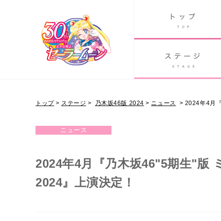
B
グッズ
GOODS
ORLD
90's アニメ
PAST ANIME
トップ
>
ステージ
>
乃木坂46版 2024
>
ニュース
>
2024年4
NOGIZAKA46 VER.
ニュース
2024年4月『乃木坂46"5期生
2024』上演決定！