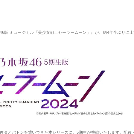
乃木坂46版 ミュージカル「美少女戦士セーラームーン」』が、約4年半ぶりに
・再演とバトンを繋いできた本シリーズに、5期生が挑戦いたします。配役