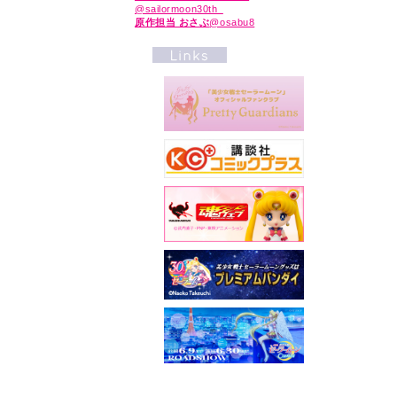
@sailormoon30th_
原作担当 おさぶ
@osabu8