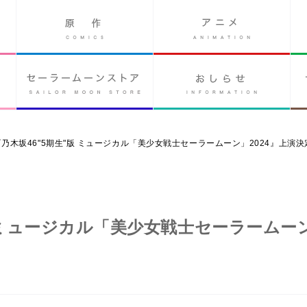
月『乃木坂46"5期生"版 ミュージカル「美少女戦士セーラームーン」2024』上演決
"版 ミュージカル「美少女戦士セーラームー