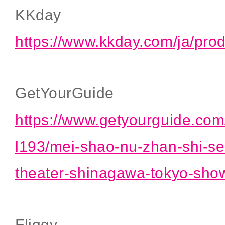
KKday
https://www.kkday.com/ja/pro
GetYourGuide
https://www.getyourguide.com/
l193/mei-shao-nu-zhan-shi-s
theater-shinagawa-tokyo-show
Fliggy