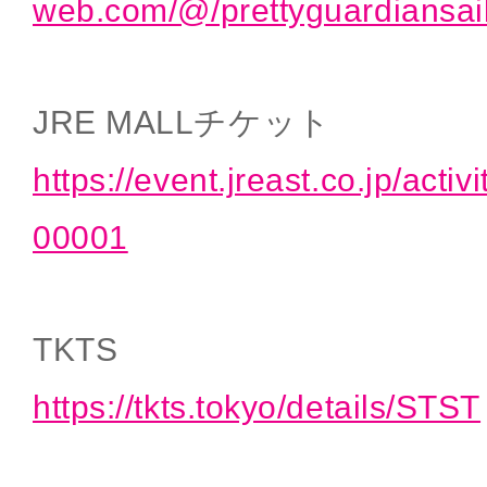
web.com/@/prettyguardiansai
JRE MALLチケット
https://event.jreast.co.jp/activ
00001
TKTS
https://tkts.tokyo/details/STST