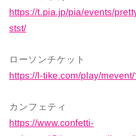
https://t.pia.jp/pia/events/pre
stst/
ローソンチケット
https://l-tike.com/play/meve
カンフェティ
https://www.confetti-