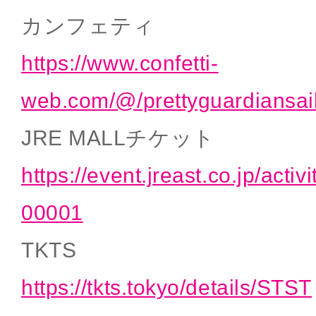
カンフェティ
https://www.confetti-
web.com/@/prettyguardiansai
JRE MALLチケット
https://event.jreast.co.jp/activ
00001
TKTS
https://tkts.tokyo/details/STST