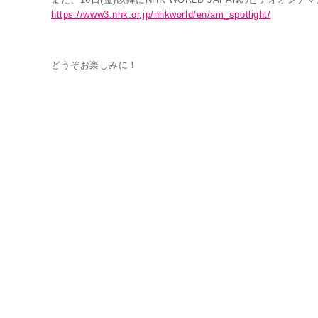
https://www3.nhk.or.jp/nhkworld/en/am_spotlight/
どうぞお楽しみに！