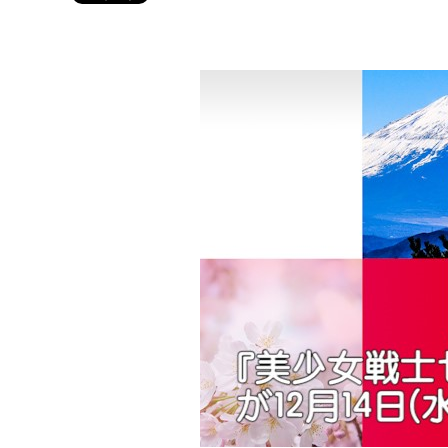
Twitter 原作担当：おさぶ@osabu8