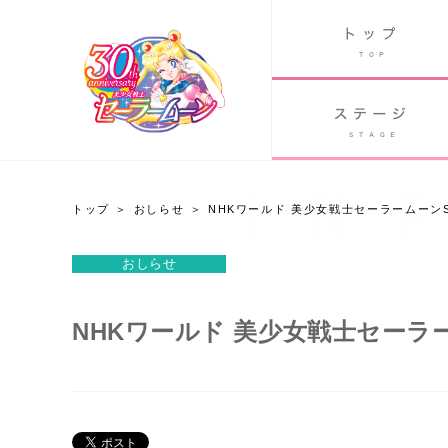
B
グッズ
GOODS
ORLD
90's アニメ
PAST ANIME
トップ
おしらせ
NHKワールド 美少女戦士セーラームーンSP
おしらせ
おしらせ
Twitter 30周年公式@sailormoon_30th
NHKワールド 美少女戦士セーラー