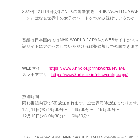
2022年12月14日(水)にNHKの国際放送、NHK WORLD
ーン』はなぜ世界中の女子のハートをつかみ続けているのか、
LINK
番組は日本国内ではNHK WORLD JAPANのWEBサイト
記サイトにアクセスしていただければ登録無しで視聴できま
WEBサイト
https://www3.nhk.or.jp/nhkworld/en/live/
スマホアプリ
https://www3.nhk.or.jp/nhkworld/ja/app/
放送時間
同じ番組内容で5回放送されます。全世界同時放送になります
12月14日(水) 9時30分〜 14時30分〜 19時30分〜
12月15日(木) 0時30分〜 6時30分〜
また、16日(金)以降にNHK WORLD JAPANのビデオオ