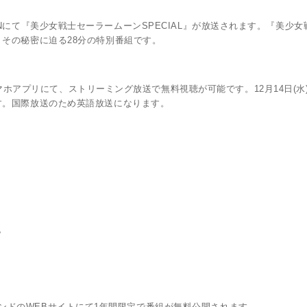
 JAPANにて『美少女戦士セーラームーンSPECIAL』が放送されます。『美少
その秘密に迫る28分の特別番組です。
かスマホアプリにて、ストリーミング放送で無料視聴が可能です。12月14日(
す。国際放送のため英語放送になります。
。
ンデマンドのWEBサイトにて1年間限定で番組が無料公開されます。