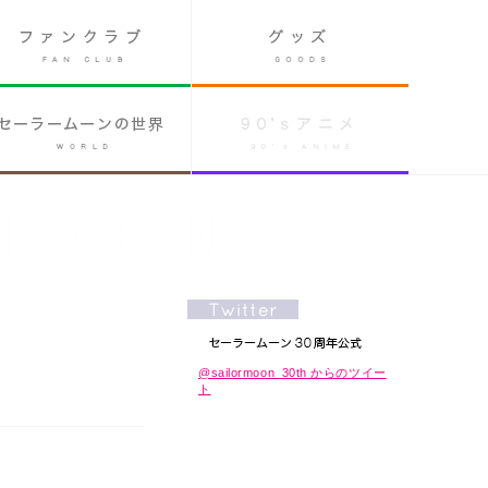
@sailormoon_30th からのツイー
ト