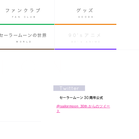
@sailormoon_30th からのツイー
ト