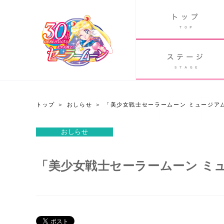
B
グッズ
GOODS
ORLD
90's アニメ
PAST ANIME
トップ
おしらせ
「美少女戦士セーラームーン ミュージア
おしらせ
おしらせ
Twitter 30周年公式@sailormoon_30th
「美少女戦士セーラームーン ミ