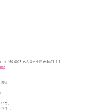
60-0023 名古屋市中区金山町1-1-1
um/
新聞社
く）
さいね。
er） 】