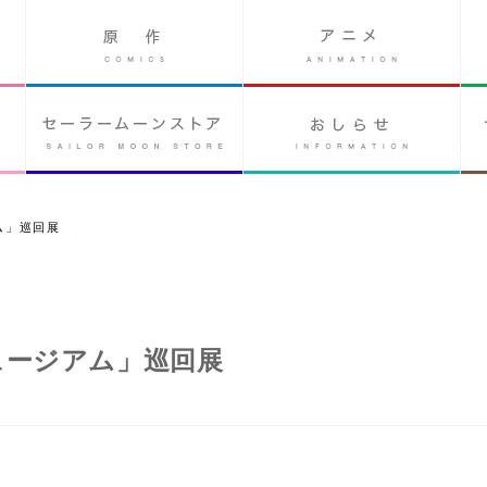
ム」巡回展
ュージアム」巡回展