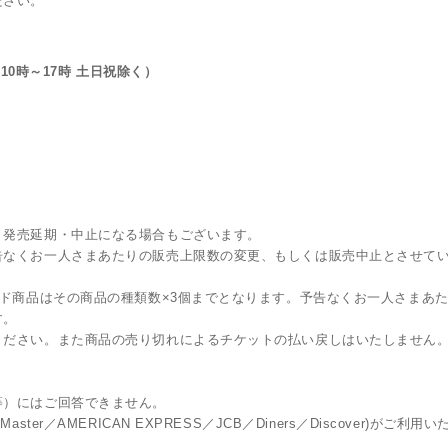
ださい。
（10時～17時 土日祝除く）
、発売延期・中止になる場合もございます。
告なくお一人さまあたりの販売上限数の変更、もしくは販売中止とさせて
ンド商品はその商品の種類数×3個までとなります。予告なくお一人さまあ
す。
ください。また商品の売り切れによるチケットの払い戻しはいたしません
等）にはご回答できません。
r／AMERICAN EXPRESS／JCB／Diners／Discover)がご利用