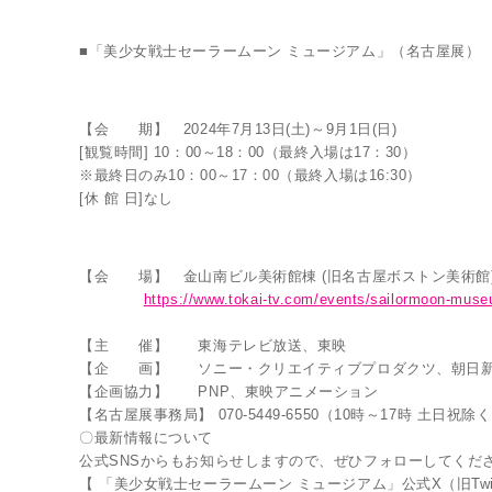
■「美少女戦士セーラームーン ミュージアム」（名古屋展）
【会 期】 2024年7月13日(土)～9月1日(日)
[観覧時間] 10：00～18：00（最終入場は17：30）
※最終日のみ10：00～17：00（最終入場は16:30）
[休 館 日]なし
【会 場】 金山南ビル美術館棟 (旧名古屋ボストン美術館) 〒4
https://www.tokai-tv.com/events/sailormoon-muse
【主 催】 東海テレビ放送、東映
【企 画】 ソニー・クリエイティブプロダクツ、朝日
【企画協力】 PNP、東映アニメーション
【名古屋展事務局】 070-5449-6550（10時～17時 土日祝除
〇最新情報について
公式SNSからもお知らせしますので、ぜひフォローしてくだ
【 「美少女戦士セーラームーン ミュージアム」公式X（旧Twitt