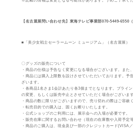
※記載の情報は変更となる可能性があります。予めご了承く
【名古屋展問い合わせ先】東海テレビ事業部070-5449-6550
■「美少女戦士セーラームーン ミュージアム」（名古屋展）
〇グッズの販売について
・商品の仕様は予告なく変更になる場合がございます。また
・商品には購入上限数を設けさせていただいております。予
ざいます。
・各商品1名さま1会計あたり各3個までとなります。ブライ
の変更、もしくは販売中止とさせていただく場合がございま
・商品の数に限りがございますので、売り切れの際はご容赦
・転売目的での購入は、固くお断りいたします。
・公式ショップのご利用には、展示会への入場が必要です。
・販売在庫に関するお問い合わせ（現在の在庫数や入荷予定
・商品のご購入は、現金及び一部のクレジットカード(VISA／Maste