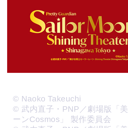
© Naoko Takeuchi
© 武内直子・PNP／劇場版「
ーンCosmos」 製作委員会