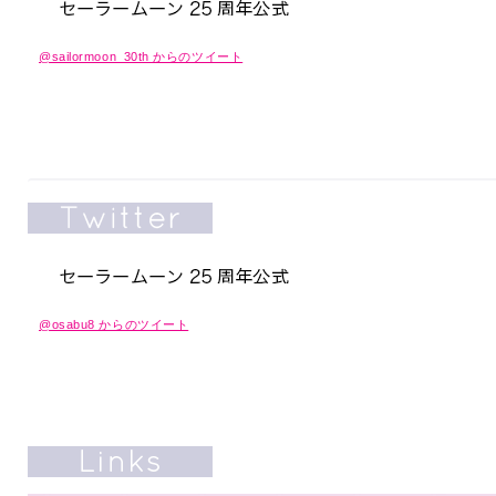
@sailormoon_30th からのツイート
@osabu8 からのツイート