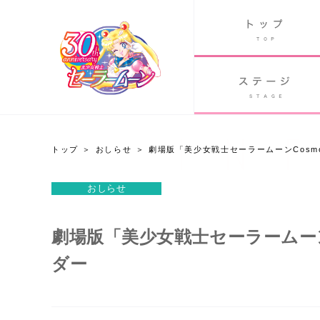
B
グッズ
GOODS
ORLD
90's アニメ
PAST ANIME
トップ
おしらせ
劇場版「美少女戦士セーラームーンCosm
おしらせ
おしらせ
Twitter 30周年公式@sailormoon_30th
劇場版「美少女戦士セーラームーン
ダー