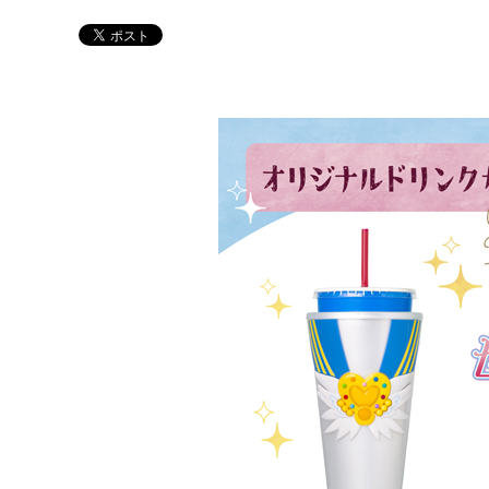
Twitter 原作担当：おさぶ@osabu8