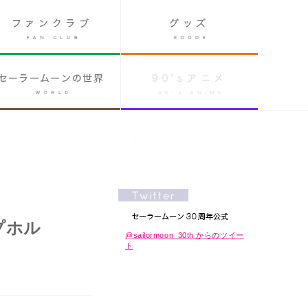
プホル
@sailormoon_30th からのツイー
ト