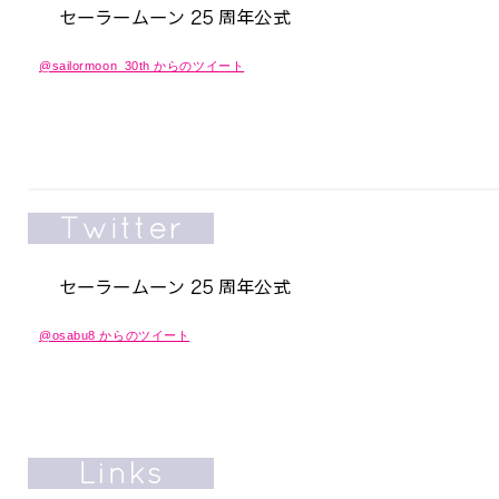
@sailormoon_30th からのツイート
@osabu8 からのツイート