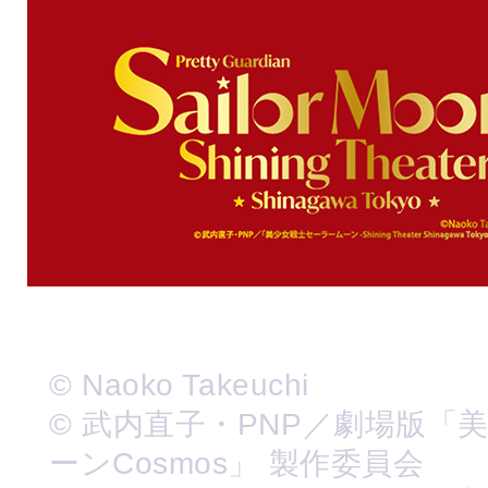
© Naoko Takeuchi
© 武内直子・PNP／劇場版「
ーンCosmos」 製作委員会