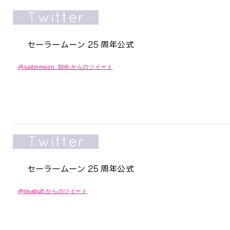
@sailormoon_30th からのツイート
@osabu8 からのツイート